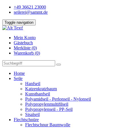
+49 36621 23000
seilerei@sammt.de
Toggle navigation
Mein Konto
Gästebuch
Merkliste (
0
)
Warenkorb (
0
)
Home
Seile
Hanfseil
Katzenkratzbaum
Kunsthanfseil
Polyamidseil - Perlonseil - Nylonseil
Polypropylenmultifilseil
Polypropylenseil - PP-Seil
Sisalseil
Flechtschnüre
Flechtschnur Baumwolle