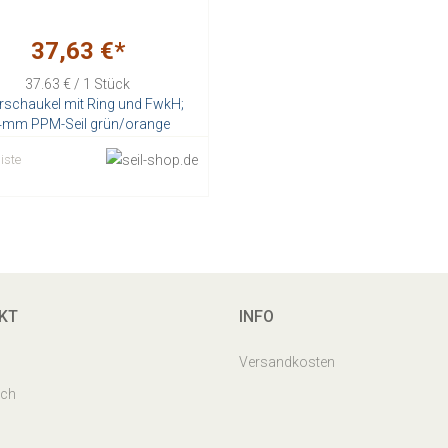
37,63 €*
37.63 € / 1 Stück
erschaukel mit Ring und FwkH;
4mm PPM-Seil grün/orange
Stück
iste
KT
INFO
Versandkosten
uch