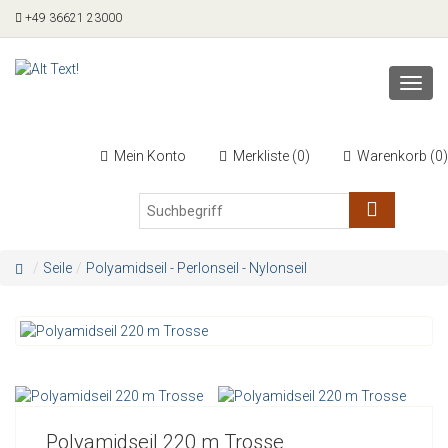
+49 36621 23000
Toggl
navig
Mein Konto
Merkliste (
0
)
Warenkorb (
0
)
Seile
Polyamidseil - Perlonseil - Nylonseil
Polyamidseil 220 m Trosse