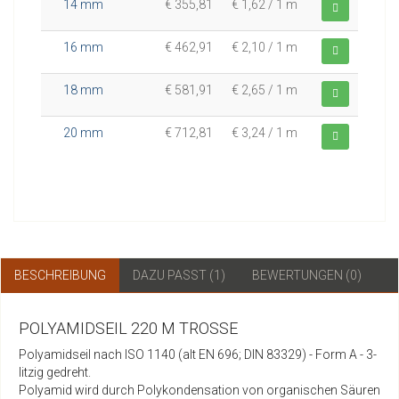
14 mm
€ 355,81
€ 1,62 / 1 m
16 mm
€ 462,91
€ 2,10 / 1 m
18 mm
€ 581,91
€ 2,65 / 1 m
20 mm
€ 712,81
€ 3,24 / 1 m
BESCHREIBUNG
DAZU PASST (1)
BEWERTUNGEN (0)
POLYAMIDSEIL 220 M TROSSE
Polyamidseil nach ISO 1140 (alt EN 696; DIN 83329) - Form A - 3-
litzig gedreht.
Polyamid wird durch Polykondensation von organischen Säuren