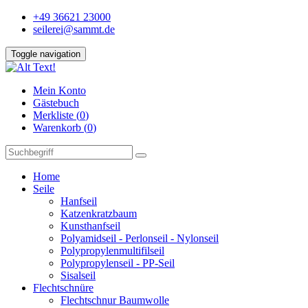
+49 36621 23000
seilerei@sammt.de
Toggle navigation
Mein Konto
Gästebuch
Merkliste (
0
)
Warenkorb (
0
)
Home
Seile
Hanfseil
Katzenkratzbaum
Kunsthanfseil
Polyamidseil - Perlonseil - Nylonseil
Polypropylenmultifilseil
Polypropylenseil - PP-Seil
Sisalseil
Flechtschnüre
Flechtschnur Baumwolle